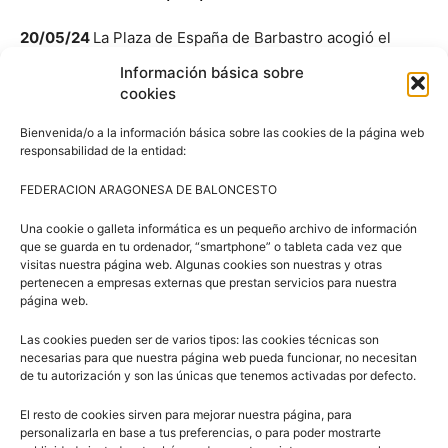
20/05/24
La Plaza de España de Barbastro acogió el
estreno del Circuito 3×3 Aragón Ibercaja, competición
Información básica sobre
que se celebró el sábado, 18 de mayo, con la
cookies
organización de la Federación Aragonesa de Baloncesto
Bienvenida/o a la información básica sobre las cookies de la página web
y la colaboración del Ayuntamiento de Barbastro, Aragón
responsabilidad de la entidad:
Deporte, Ibercaja, Like23 y el Gobierno de Aragón.
FEDERACION ARAGONESA DE BALONCESTO
Galería Fotos
Una cookie o galleta informática es un pequeño archivo de información
que se guarda en tu ordenador, “smartphone” o tableta cada vez que
visitas nuestra página web. Algunas cookies son nuestras y otras
El Casa Juan, un equipo formado por pasado y presente
pertenecen a empresas externas que prestan servicios para nuestra
del CB Peñas, Jorge Lafuente, José Malo, Álex Rubín de
página web.
Celis y Ramiro Costa estreno el palmarés de campeones
Las cookies pueden ser de varios tipos: las cookies técnicas son
del Circuito en la categoría masculina. Mientras que el
necesarias para que nuestra página web pueda funcionar, no necesitan
3×3 Academy catalán se proclamó campeón en la
de tu autorización y son las únicas que tenemos activadas por defecto.
categoría femenina.
El resto de cookies sirven para mejorar nuestra página, para
personalizarla en base a tus preferencias, o para poder mostrarte