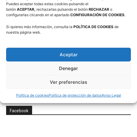
Correo electrónico (requerido)
Puedes aceptar todas estas cookies pulsando el
botón
ACEPTAR,
rechazarlas pulsando el botón
RECHAZAR
o
configurarlas clicando en el apartado
CONFIGURACIÓN DE COOKIES
.
Consiento el uso de mis datos personales para recibir
Si quieres más información, consulta la
POLÍTICA DE COOKIES
de
publicidad de su entidad.
nuestra página web.
Aceptar
Denegar
Twitter
Ver preferencias
Tweets por @FabasketAragon
Política de cookies
Política de protección de datos
Aviso Legal
Facebook