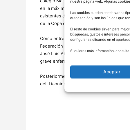
colegio Maristas de Zaragoza. En edad júni
nuestra página web. Algunas cookies
en la máxima competición española y con 1.
Las cookies pueden ser de varios tip
asistentes de la historia de la Liga ACB. C
autorización y son las únicas que t
de la Copa del Rey de 1990 y subcampeón d
El resto de cookies sirven para mejor
búsquedas, gustos e intereses perso
Como entrenador ha colaborado con la Fede
configurarlas clicando en el apartad
Federación Española, fue entrenador asiste
Si quieres más información, consulta
José Luis Abós durante cuatro temporadas, 
grave enfermedad que sufrió Abós.
Aceptar
Posteriormente, fue seleccionador de Panam
del Liaoning Flying de China.