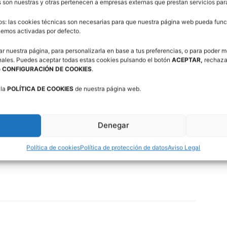
or se incorporo al CB Zaragoza y estuvo 18 temporadas
 son nuestras y otras pertenecen a empresas externas que prestan servicios pa
299 asistencias se encuentra entre los 20 mejores
os: las cookies técnicas son necesarias para que nuestra página web pueda funci
on la camiseta del histórico CAI Zaragoza fue campeón
enemos activadas por defecto.
e la Recopa de Europa de 1991.
ar nuestra página, para personalizarla en base a tus preferencias, o para poder m
nales. Puedes aceptar todas estas cookies pulsando el botón
ACEPTAR,
rechaza
ración Aragonesa de Baloncesto, ha trabajado en la
o
CONFIGURACIÓN DE COOKIES
.
nte del Basket Zaragoza 2002, siendo ayudante de
 la
POLÍTICA DE COOKIES
de nuestra página web.
asumiendo el cargo de entrenador principal tras la
Denegar
á y en la actualidad es entrenador asistente
Política de cookies
Política de protección de datos
Aviso Legal