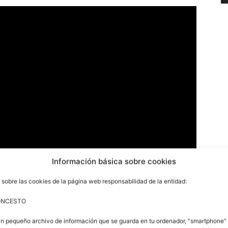
Información básica sobre cookies
 sobre las cookies de la página web responsabilidad de la entidad:
ONCESTO
 (1966). Como jugador comenzó su andadura en el
un pequeño archivo de información que se guarda en tu ordenador, “smartphone” 