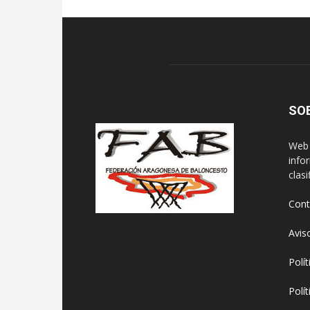
SO
Web 
info
clasi
Cont
Avis
Polí
Polí