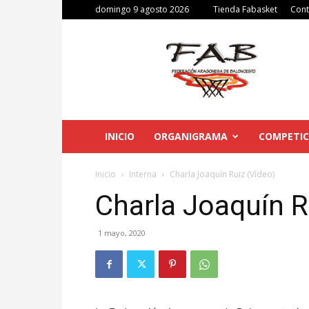
domingo 9 agosto 2026
Tienda Fabasket
Cont
Federación
Aragonesa
de
Baloncesto
INICIO
ORGANIGRAMA
COMPETIC
Inicio
Interna
Charla Joaquín Ruiz (Vídeo)
Charla Joaquín R
1 mayo, 2020