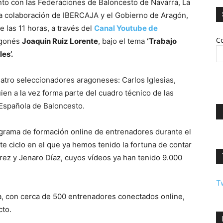
to con las Federaciones de Baloncesto de Navarra, La
 la colaboración de IBERCAJA y el Gobierno de Aragón,
e las 11 horas, a través del
Canal Youtube de
Co
ragonés
Joaquín Ruiz Lorente
, bajo el tema
‘Trabajo
es’.
uatro seleccionadores aragoneses: Carlos Iglesias,
ien a la vez forma parte del cuadro técnico de las
 Española de Baloncesto.
ograma de formación online de entrenadores durante el
te ciclo en el que ya hemos tenido la fortuna de contar
rez y Jenaro Díaz, cuyos vídeos ya han tenido 9.000
T
da, con cerca de 500 entrenadores conectados online,
cto.