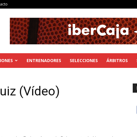
acto
IONES
ENTRENADORES
SELECCIONES
ÁRBITROS
uiz (Vídeo)