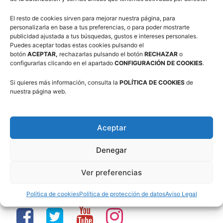
3×3 Villanúa 2026
El resto de cookies sirven para mejorar nuestra página, para
personalizarla en base a tus preferencias, o para poder mostrarte
publicidad ajustada a tus búsquedas, gustos e intereses personales.
Puedes aceptar todas estas cookies pulsando el
Comité de Árbitros (CAAB)
botón
ACEPTAR,
rechazarlas pulsando el botón
RECHAZAR
o
configurarlas clicando en el apartado
CONFIGURACIÓN DE COOKIES
.
Si quieres más información, consulta la
POLÍTICA DE COOKIES
de
nuestra página web.
Campus Baloncesto Villanúa 2026
Aceptar
Denegar
Ver preferencias
Síguenos en Redes Sociales
Política de cookies
Política de protección de datos
Aviso Legal