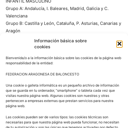
INFANTIL MASCULINO
Grupo A: Andalucía, I. Baleares, Madrid, Galicia y C.
Valenciana
Grupo B: Castilla y León, Cataluña, P. Asturias, Canarias y
Aragón
Grupo C: Extremadura, Cast. Mancha, Ceuta, Melilla y R.
Información básica sobre
Murcia
cookies
Grupo D: País Vasco, Navarra, Cantabria y La Rioja
Bienvenida/o a la información básica sobre las cookies de la página web
responsabilidad de la entidad:
FEDERACION ARAGONESA DE BALONCESTO
Una cookie o galleta informática es un pequeño archivo de información
que se guarda en tu ordenador, “smartphone” o tableta cada vez que
visitas nuestra página web. Algunas cookies son nuestras y otras
pertenecen a empresas externas que prestan servicios para nuestra
página web.
Las cookies pueden ser de varios tipos: las cookies técnicas son
Artículos relacionados
Más del autor
necesarias para que nuestra página web pueda funcionar, no necesitan
de tu autorización y son las únicas que tenemos activadas por defecto.