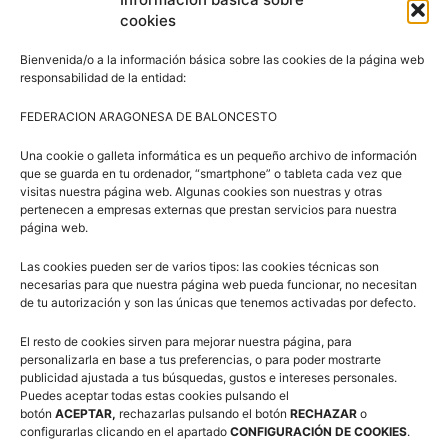
cookies
Bienvenida/o a la información básica sobre las cookies de la página web
responsabilidad de la entidad:
Síguenos en Redes Sociales
FEDERACION ARAGONESA DE BALONCESTO
Una cookie o galleta informática es un pequeño archivo de información
que se guarda en tu ordenador, “smartphone” o tableta cada vez que
visitas nuestra página web. Algunas cookies son nuestras y otras
pertenecen a empresas externas que prestan servicios para nuestra
página web.
Las cookies pueden ser de varios tipos: las cookies técnicas son
Suscríbete a nuestra Newsletter
necesarias para que nuestra página web pueda funcionar, no necesitan
de tu autorización y son las únicas que tenemos activadas por defecto.
Correo electrónico (requerido)
El resto de cookies sirven para mejorar nuestra página, para
personalizarla en base a tus preferencias, o para poder mostrarte
publicidad ajustada a tus búsquedas, gustos e intereses personales.
Consiento el uso de mis datos personales para recibir
Puedes aceptar todas estas cookies pulsando el
botón
publicidad de su entidad.
ACEPTAR,
rechazarlas pulsando el botón
RECHAZAR
o
configurarlas clicando en el apartado
CONFIGURACIÓN DE COOKIES
.