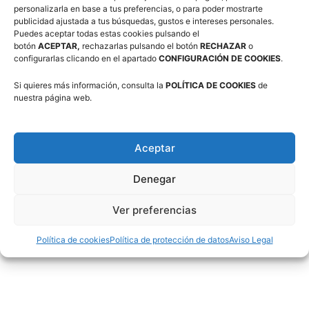
personalizarla en base a tus preferencias, o para poder mostrarte
Comité de Árbitros (CAAB)
publicidad ajustada a tus búsquedas, gustos e intereses personales.
Puedes aceptar todas estas cookies pulsando el
botón
ACEPTAR,
rechazarlas pulsando el botón
RECHAZAR
o
configurarlas clicando en el apartado
CONFIGURACIÓN DE COOKIES
.
Campus Baloncesto Villanúa 2026
Si quieres más información, consulta la
POLÍTICA DE COOKIES
de
nuestra página web.
Aceptar
Denegar
Síguenos en Redes Sociales
Ver preferencias
Política de cookies
Política de protección de datos
Aviso Legal