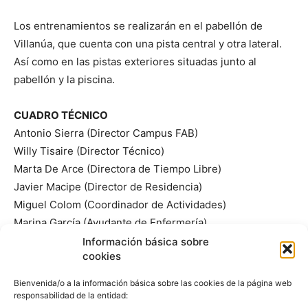
Los entrenamientos se realizarán en el pabellón de
Villanúa, que cuenta con una pista central y otra lateral.
Así como en las pistas exteriores situadas junto al
pabellón y la piscina.
CUADRO TÉCNICO
Antonio Sierra (Director Campus FAB)
Willy Tisaire (Director Técnico)
Marta De Arce (Directora de Tiempo Libre)
Javier Macipe (Director de Residencia)
Miguel Colom (Coordinador de Actividades)
Marina García (Ayudante de Enfermería)
Chela y Sara (Ayudantes de Tiempo Libre)
Información básica sobre
cookies
Entrenadores del cuadro técnico de la FEB:
Bienvenida/o a la información básica sobre las cookies de la página web
Vidal Abad (Casademont Zaragoza – El Salvador)
responsabilidad de la entidad: