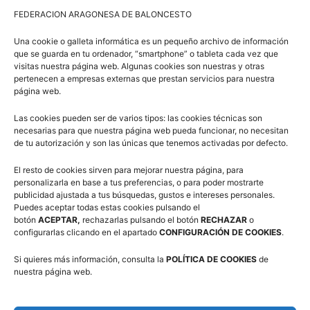
FEDERACION ARAGONESA DE BALONCESTO
Entrenadores de las Selecciones de Aragón:
Fernando Colom (Marianistas)
Una cookie o galleta informática es un pequeño archivo de información
que se guarda en tu ordenador, “smartphone” o tableta cada vez que
visitas nuestra página web. Algunas cookies son nuestras y otras
Entrenadores de reconocido prestigio:
pertenecen a empresas externas que prestan servicios para nuestra
página web.
Carlos Hinojar (Doctor Azúa)
Carlos Pérez (Marianistas)
Las cookies pueden ser de varios tipos: las cookies técnicas son
José Carlos Marcos (Casademont Zaragoza)
necesarias para que nuestra página web pueda funcionar, no necesitan
de tu autorización y son las únicas que tenemos activadas por defecto.
Guillermo Beired (CB Peñas Huesca)
Jaime Aznar (Doctor Azúa)
El resto de cookies sirven para mejorar nuestra página, para
personalizarla en base a tus preferencias, o para poder mostrarte
Diego Ayensa (Lycée Molière)
publicidad ajustada a tus búsquedas, gustos e intereses personales.
Jorge Gan (CN Helios – Marianistas)
Puedes aceptar todas estas cookies pulsando el
José María Miguel (Bera Bera San Sebastián)
botón
ACEPTAR,
rechazarlas pulsando el botón
RECHAZAR
o
configurarlas clicando en el apartado
CONFIGURACIÓN DE COOKIES
.
Ángel Rovira (EM El Olivar)
Adrià Rodríguez (Stadium Casablanca)
Si quieres más información, consulta la
POLÍTICA DE COOKIES
de
nuestra página web.
Antonio Alejandre (Casademont Zaragoza)
Pablo Álvarez (El Salvador)
Pablo Muñío (Programa Talentos FAB)