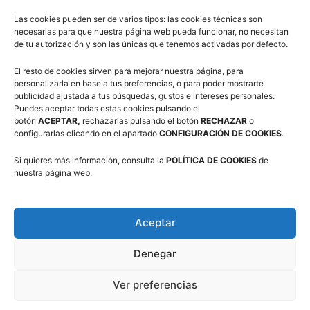
Las cookies pueden ser de varios tipos: las cookies técnicas son
necesarias para que nuestra página web pueda funcionar, no necesitan
Síguenos en Redes Sociales
de tu autorización y son las únicas que tenemos activadas por defecto.
El resto de cookies sirven para mejorar nuestra página, para
personalizarla en base a tus preferencias, o para poder mostrarte
publicidad ajustada a tus búsquedas, gustos e intereses personales.
Puedes aceptar todas estas cookies pulsando el
botón
ACEPTAR,
rechazarlas pulsando el botón
RECHAZAR
o
configurarlas clicando en el apartado
CONFIGURACIÓN DE COOKIES
.
Si quieres más información, consulta la
POLÍTICA DE COOKIES
de
Suscríbete a nuestra Newsletter
nuestra página web.
Correo electrónico (requerido)
Aceptar
Consiento el uso de mis datos personales para recibir
Denegar
publicidad de su entidad.
Ver preferencias