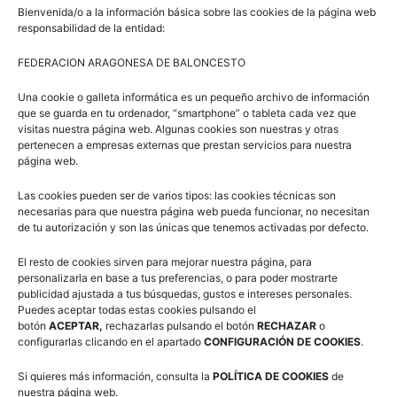
Bienvenida/o a la información básica sobre las cookies de la página web
se realió en la Residencia Juvenil de Villanúa y en la
responsabilidad de la entidad:
Residencia Albergue Collarada. Las conferencias, charlas
FEDERACION ARAGONESA DE BALONCESTO
y debates tuvieron lugar en una sala del Ayuntamiento de
Villanúa. Y los entrenamientos se realizaron en el
Una cookie o galleta informática es un pequeño archivo de información
pabellón municipal de Villanúa.
que se guarda en tu ordenador, “smartphone” o tableta cada vez que
visitas nuestra página web. Algunas cookies son nuestras y otras
pertenecen a empresas externas que prestan servicios para nuestra
Con esta actividad la FAB pretende ayudar a mejorar a los
página web.
entrenadores/as que desean ampliar sus conocimientos
Las cookies pueden ser de varios tipos: las cookies técnicas son
con el objetivo final de que esta mejora repercuta en sus
necesarias para que nuestra página web pueda funcionar, no necesitan
equipos y en el nivel del baloncesto de formación.
de tu autorización y son las únicas que tenemos activadas por defecto.
El resto de cookies sirven para mejorar nuestra página, para
personalizarla en base a tus preferencias, o para poder mostrarte
publicidad ajustada a tus búsquedas, gustos e intereses personales.
Puedes aceptar todas estas cookies pulsando el
botón
ACEPTAR,
rechazarlas pulsando el botón
RECHAZAR
o
configurarlas clicando en el apartado
CONFIGURACIÓN DE COOKIES
.
Si quieres más información, consulta la
POLÍTICA DE COOKIES
de
nuestra página web.