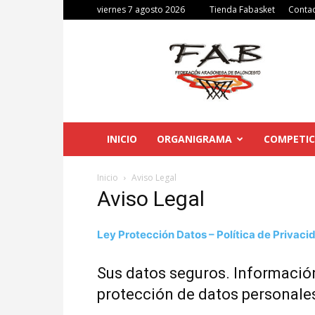
viernes 7 agosto 2026
Tienda Fabasket
Conta
Federación
Aragonesa
de
Baloncesto
INICIO
ORGANIGRAMA
COMPETIC
Inicio
Aviso Legal
Aviso Legal
Ley Protección Datos – Política de Privaci
Sus datos seguros. Informació
protección de datos personale