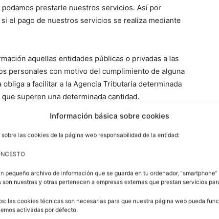
 podamos prestarle nuestros servicios. Así por
si el pago de nuestros servicios se realiza mediante
mación aquellas entidades públicas o privadas a las
atos personales con motivo del cumplimiento de alguna
 obliga a facilitar a la Agencia Tributaria determinada
 que superen una determinada cantidad.
Información básica sobre cookies
stos comentados, necesitemos dar a conocer su
solicitaremos previamente su permiso a través de
 sobre las cookies de la página web responsabilidad de la entidad:
este respecto.
ONCESTO
un pequeño archivo de información que se guarda en tu ordenador, “smartphone” 
 son nuestras y otras pertenecen a empresas externas que prestan servicios pa
uridad eficaces en función de los riesgos que
os: las cookies técnicas son necesarias para que nuestra página web pueda funci
enemos activadas por defecto.