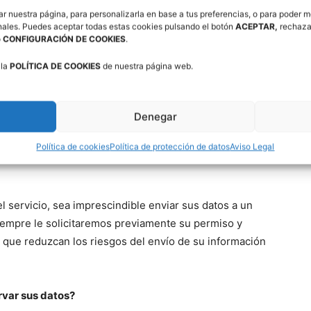
ar nuestra página, para personalizarla en base a tus preferencias, o para poder m
Política de Protección de Datos y se realizan controles
nales. Puedes aceptar todas estas cookies pulsando el botón
ACEPTAR,
rechaza
o
CONFIGURACIÓN DE COOKIES
.
s datos personales están seguros en todo momento.
 la
POLÍTICA DE COOKIES
de nuestra página web.
 sus datos y otros que no lo son tanto. Así por
Denegar
uro para sus datos. Nuestra política es no enviar su
Política de cookies
Política de protección de datos
Aviso Legal
sea seguro desde el punto de vista de la protección de
l servicio, sea imprescindible enviar sus datos a un
iempre le solicitaremos previamente su permiso y
que reduzcan los riesgos del envío de su información
var sus datos?