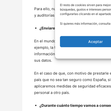
El resto de cookies sirven para mejor
Para ello, nuestra entidad ha aprobado una 
búsquedas, gustos e intereses perso
configurarlas clicando en el apartad
y auditorías anuales para verificar que su
Si quieres más información, consulta
¿Enviaremos sus datos a otros países?
En el mundo hay países que son seguros para
Aceptar
ejemplo, la Unión Europea es un entorno seg
información personal a ningún país que no 
sus datos.
En el caso de que, con motivo de prestarle e
país que no sea tan seguro como España, s
aplicaremos medidas de seguridad eficaces 
personal a otro país.
¿Durante cuánto tiempo vamos a conser