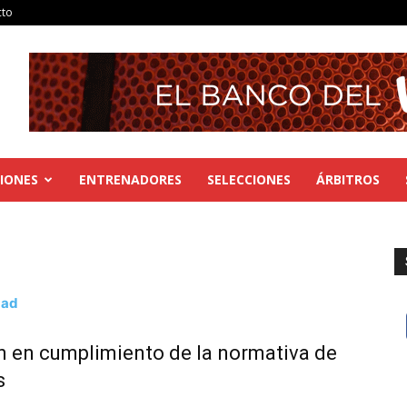
cto
IONES
ENTRENADORES
SELECCIONES
ÁRBITROS
dad
n en cumplimiento de la normativa de
s