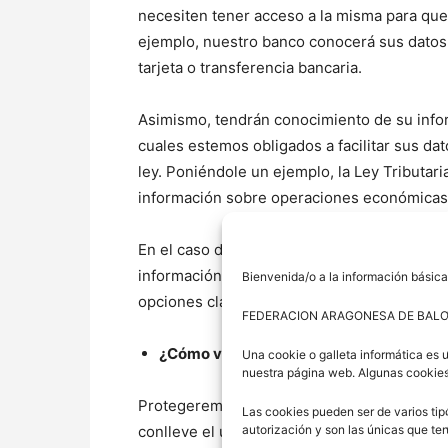
necesiten tener acceso a la misma para que
ejemplo, nuestro banco conocerá sus datos 
tarjeta o transferencia bancaria.
Asimismo, tendrán conocimiento de su infor
cuales estemos obligados a facilitar sus d
ley. Poniéndole un ejemplo, la Ley Tributaria
información sobre operaciones económicas
En el caso de que, al margen de los supue
información personal a otras entidades, le 
Bienvenida/o a la información básica
opciones claras que le permitirán decidir a 
FEDERACION ARAGONESA DE BAL
¿Cómo vamos a proteger sus datos?
Una cookie o galleta informática es 
nuestra página web. Algunas cookies
Protegeremos sus datos con medidas de seg
Las cookies pueden ser de varios tip
autorización y son las únicas que t
conlleve el uso de su información.