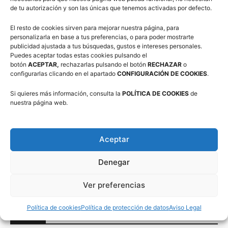
de tu autorización y son las únicas que tenemos activadas por defecto.
El resto de cookies sirven para mejorar nuestra página, para
personalizarla en base a tus preferencias, o para poder mostrarte
publicidad ajustada a tus búsquedas, gustos e intereses personales.
Puedes aceptar todas estas cookies pulsando el
botón
ACEPTAR,
rechazarlas pulsando el botón
RECHAZAR
o
Suscríbete a nuestra Newsletter
configurarlas clicando en el apartado
CONFIGURACIÓN DE COOKIES
.
Si quieres más información, consulta la
POLÍTICA DE COOKIES
de
Correo electrónico (requerido)
nuestra página web.
Consiento el uso de mis datos personales para recibir
Aceptar
publicidad de su entidad.
Denegar
Ver preferencias
Política de cookies
Política de protección de datos
Aviso Legal
Twitter